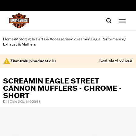
web accessibility
Home
Motorcycle Parts & Accessories
Screamin' Eagle Performance
/
/
/
Exhaust & Mufflers
Kontrola vhodnosti
Zkontroluj vhodnost dílu
SCREAMIN EAGLE STREET
CANNON MUFFLERS - CHROME -
SHORT
Díl | Číslo SKU: 64900638