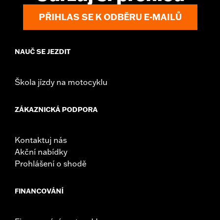
WARRANTY:
,,,,,,,,,,,,,,,,,,,,,,,,,,,,,,,,,,,,,,,,,,,,,,,,,,,,,,,,,,,,,,,,,,,
NOTES:
Removing and installing engine covers may require
PŘIHLAS SE K ODBĚRU E-MAILŮ
purchase of new gaskets. See dealer for information.
NAUČ SE JEZDIT
Škola jízdy na motocyklu
ZÁKAZNICKÁ PODPORA
Kontaktuj nás
Akční nabídky
Prohlášení o shodě
FINANCOVÁNÍ