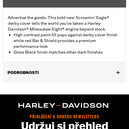
Advertise the goods. This bold new Screamin’ Eagle®
derby cover tells the world you’ve taken a Harley-
Davidson® Milwaukee-Eight® engine beyond stock.
High contrast paint fill pops against derby cover finish
while red Bar & Shield provides a premium
performance look
Gloss Black finish matches other dark finishes
PODROBNOSTI
Fits ’16-later Touring (except '25-later FLTRXRRSE) and Trike
and ’15-later FLHTCUL and FLHTKL models. Also fits ’07-later
Touring and Trike models equipped with Narrow-Profile Outer
Primary Cover P/N 25700385 or 25700438.
Installation Instructions
Sold In Units:
Each
PŘIHLÁŠENÍ K ODBĚRU NEWSLETTERU
Udržuj si přehled
In the Box:
Derby Cover, hardware and installation instructions