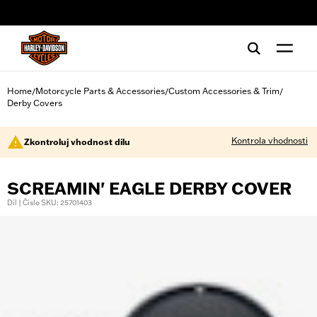
web accessibility
Home
Motorcycle Parts & Accessories
Custom Accessories & Trim
/
/
/
Derby Covers
Kontrola vhodnosti
Zkontroluj vhodnost dílu
SCREAMIN' EAGLE DERBY COVER
Díl | Číslo SKU: 25701403