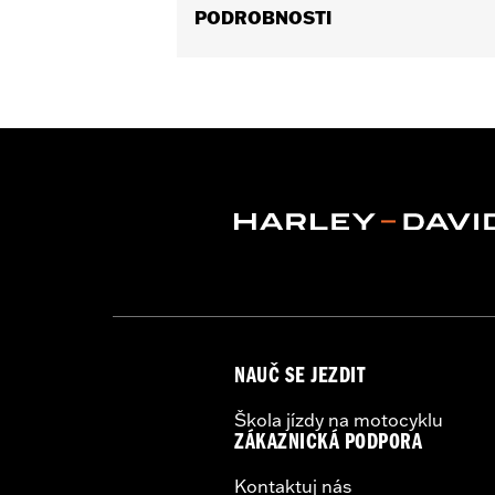
PODROBNOSTI
Fits ’16-later Touring (except '25-la
Trike models equipped with Narrow-P
Installation Instructions
Sold In Units:
Each
In the Box:
Derby Cover and installati
WARRANTY:
,,,,,,,,,,,,,,,,,,,,,,,,,,,,,,,,,,,,,,,,,,,,,,
NOTES:
Removing and installing engin
NAUČ SE JEZDIT
Škola jízdy na motocyklu
ZÁKAZNICKÁ PODPORA
Kontaktuj nás