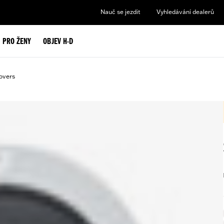
Nauč se jezdit
Vyhledávání dealerů
PRO ŽENY
OBJEV H-D
overs