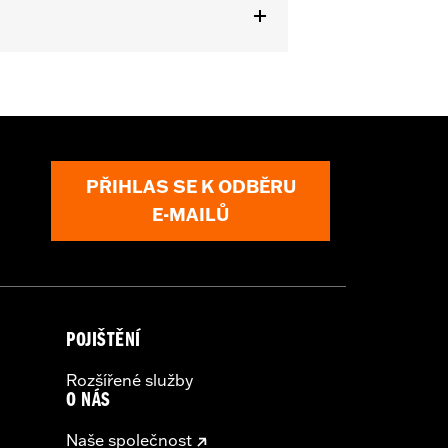
odels. Also fits ’07-later Touring and
PŘIHLAS SE K ODBĚRU
or information.
E-MAILŮ
POJIŠTĚNÍ
Rozšířené služby
O NÁS
Naše společnost