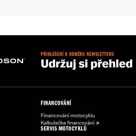
ter FLTRXRRSE) and Trike and ’15-later FLHTCUL and FLHTKL m
rofile Outer Primary Cover P/N 25700385 or 25700438.
on instructions
PŘIHLÁŠENÍ K ODBĚRU NEWSLETTERU
,,,,,,,,,,,,,,,,,,,,,,
Udržuj si přehled
e covers may require purchase of new gaskets. See dealer f
FINANCOVÁNÍ
Financování motocyklu
Kalkulačka financování
SERVIS MOTOCYKLŮ