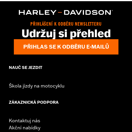
Installation Instructions
Sold In Units:
Pair
In the Box:
Front and rear shields
PŘIHLÁŠENÍ K ODBĚRU NEWSLETTERU
WARRANTY:
1 year limited warranty – Go to
www.h-
Udržuj si přehled
d.com/warranty
for full details
PŘIHLAS SE K ODBĚRU E-MAILŮ
NAUČ SE JEZDIT
Škola jízdy na motocyklu
ZÁKAZNICKÁ PODPORA
Kontaktuj nás
Akční nabídky