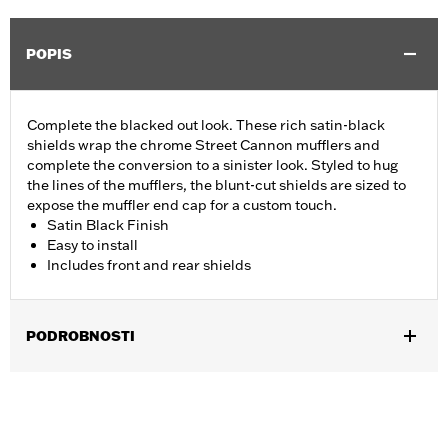
POPIS
Complete the blacked out look. These rich satin-black
shields wrap the chrome Street Cannon mufflers and
complete the conversion to a sinister look. Styled to hug
the lines of the mufflers, the blunt-cut shields are sized to
expose the muffler end cap for a custom touch.
Satin Black Finish
Easy to install
Includes front and rear shields
PODROBNOSTI
Fits 18-'24 FLFB, FLFBS, FLSL, FXBB, FXBR, FXBRS, FXLR,
FXLRS, FXST and '21-'24 FXBBS models equipped with
Screamin’ Eagle® Street Cannon Mufflers P/N 64900690 or
64900691.