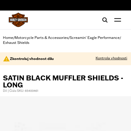
web accessibility
Home
Motorcycle Parts & Accessories
Screamin' Eagle Performance
/
/
/
Exhaust Shields
Kontrola vhodnosti
Zkontroluj vhodnost dílu
SATIN BLACK MUFFLER SHIELDS -
LONG
Díl | Číslo SKU: 65400461