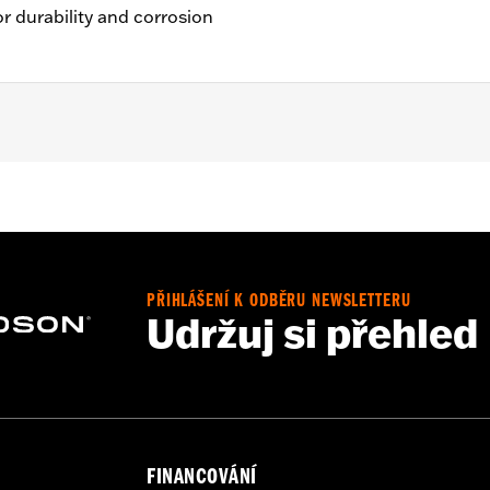
r durability and corrosion
 FXBRS models.
hield
– Go to
www.h-d.com/warranty
for full details
PŘIHLÁŠENÍ K ODBĚRU NEWSLETTERU
Udržuj si přehled
FINANCOVÁNÍ