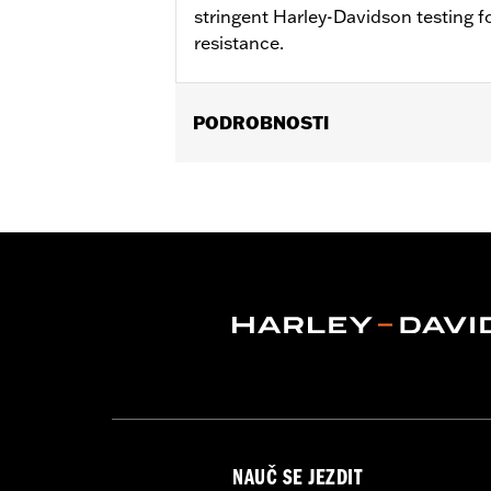
stringent Harley-Davidson testing fo
resistance.
PODROBNOSTI
Fits 18-later FLFB, FLFBS, FXBR and
Installation Instructions
Sold In Units:
Pair
In the Box:
Front and rear head pipe s
WARRANTY:
1 year limited warranty 
NAUČ SE JEZDIT