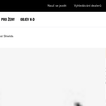
Nauč se jezdit
Vyhledávání dealerů
PRO ŽENY
OBJEV H-D
st Shields