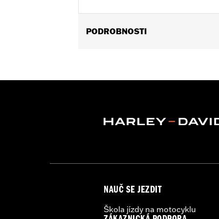
PODROBNOSTI
Universal fitment.
Installation Instructions
Water Resistant:
No
Sold Separately:
Conchos
Sold In Units:
Each
Material:
Leather
In the Box:
1 leather rosette and lacin
WARRANTY:
1 year limited warranty 
NAUČ SE JEZDIT
Škola jízdy na motocyklu