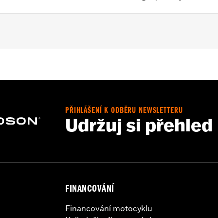
PŘIHLÁŠENÍ K ODBĚRU NEWSLETTERU
Udržuj si přehled
g strap
– Go to
www.h-d.com/warranty
for full details
FINANCOVÁNÍ
Financování motocyklu