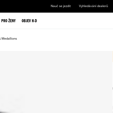
Nauč se jezdit
Vyhledávání dealerů
PRO ŽENY
OBJEV H-D
& Medallions