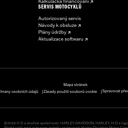
Kalkulačka financování
SERVIS MOTOCYKLŮ
Autorizovaný servis
Návody k obsluze
Plány údržby
Aktualizace softwaru
Mapa stránek
Spravovat pře
chrany osobních údajů
Zásady použití souborů cookie
|
|
©2026 H-D a dceřiné společnosti. HARLEY-DAVIDSON, HARLEY, H-D a logo
Shield patří mezi ochranne známky spolecnosti Harley-Davidson Motor Comp