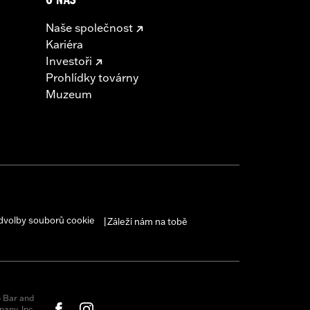
O NÁS
Naše společnost
Kariéra
Investoři
Prohlídky továrny
Muzeum
dvolby souborů cookie
Záleží nám na tobě
|
 Bar and
any, Inc.