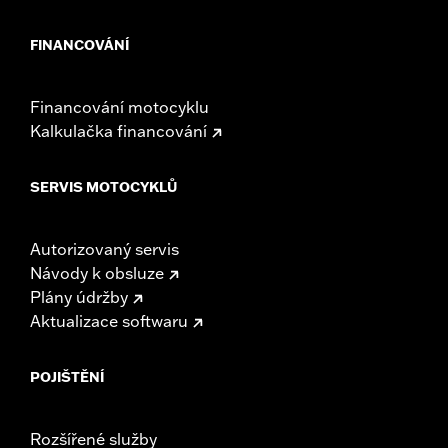
d.com/warranty
for full details
NOTES:
Installation of some handlebars and risers may require a
FINANCOVÁNÍ
change in clutch and/or throttle cable and brake lines
for some models. Handlebar height is regulated in many
locations. Check local laws to ensure your motorcycle
Financování motocyklu
meets applicable regulations.
Kalkulačka financování
SERVIS MOTOCYKLŮ
Autorizovaný servis
Návody k obsluze
Plány údržby
Aktualizace softwaru
POJIŠTĚNÍ
Rozšířené služby