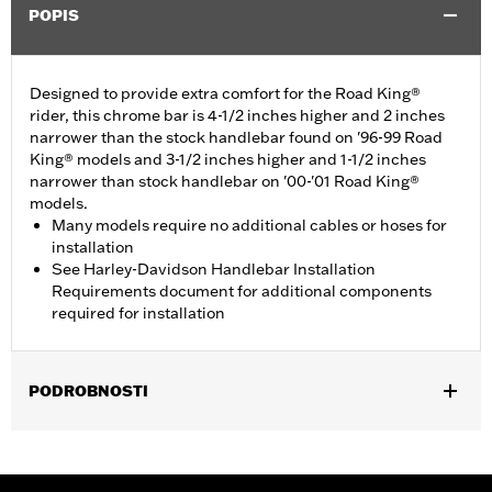
POPIS
Designed to provide extra comfort for the Road King®
rider, this chrome bar is 4-1/2 inches higher and 2 inches
narrower than the stock handlebar found on '96-99 Road
King® models and 3-1/2 inches higher and 1-1/2 inches
narrower than stock handlebar on '00-'01 Road King®
models.
Many models require no additional cables or hoses for
installation
See Harley-Davidson Handlebar Installation
Requirements document for additional components
required for installation
PODROBNOSTI
Fits '96-'07 Road King® and '02-'07 Road Glide® models. Does
not fit CVO models with 1.25" handlebars.
Harley-Davidson Handlebar Installation