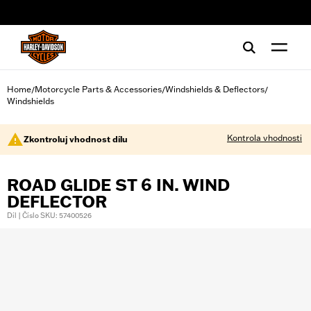
web accessibility
Home
Motorcycle Parts & Accessories
Windshields & Deflectors
/
/
/
Windshields
Kontrola vhodnosti
Zkontroluj vhodnost dílu
ROAD GLIDE ST 6 IN. WIND
DEFLECTOR
Díl | Číslo SKU: 57400526