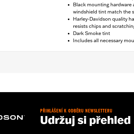
Black mounting hardware 
windshield tint match the 
Harley-Davidson quality h
resists chips and scratchin
Dark Smoke tint
Includes all necessary mo
e
PŘIHLÁŠENÍ K ODBĚRU NEWSLETTERU
Udržuj si přehled
 all mounting hardware
:
13.58