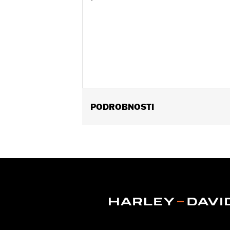
PODROBNOSTI
Fits ’21-later RH1250S models.
Installation Instructions
Mounting Style:
Quick-release
Sold In Units:
Each
Material:
Hard-coated Polycarbonat
Width:
15.78 Inches
In the Box:
Complete windshield with
Windshield Height above Headlamp
Windshield Overall Height:
15.66