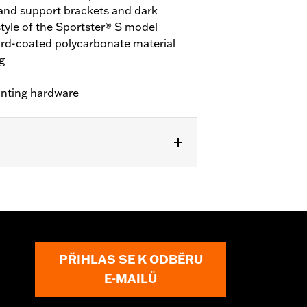
and support brackets and dark
style of the Sportster® S model
ard-coated polycarbonate material
g
unting hardware
PŘIHLAS SE K ODBĚRU
E-MAILŮ