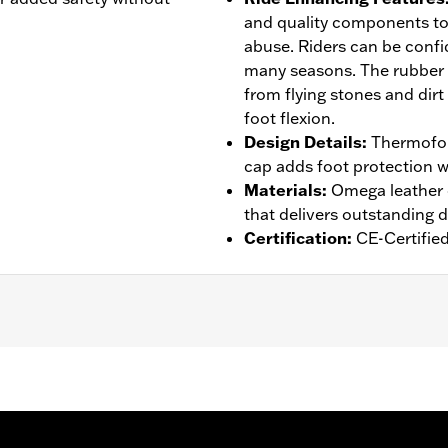
and quality components to
abuse. Riders can be confid
many seasons. The rubber
from flying stones and dirt
foot flexion.
Design Details
:
Thermofor
cap adds foot protection w
Materials
:
Omega leather o
that delivers outstanding d
Certification
:
CE-Certifie
eathable
rranty– Go to
www.h-d.com/warranty
for full details