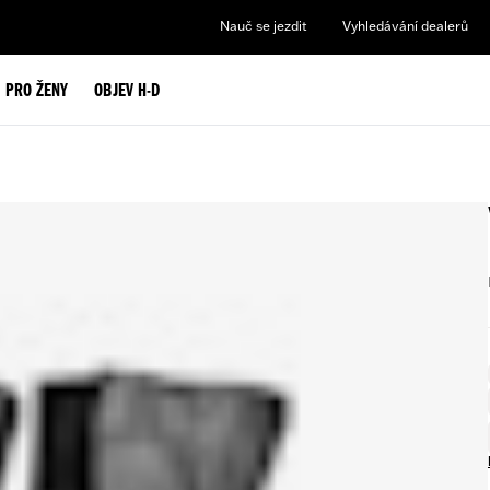
Nauč se jezdit
Vyhledávání dealerů
PRO ŽENY
OBJEV H-D