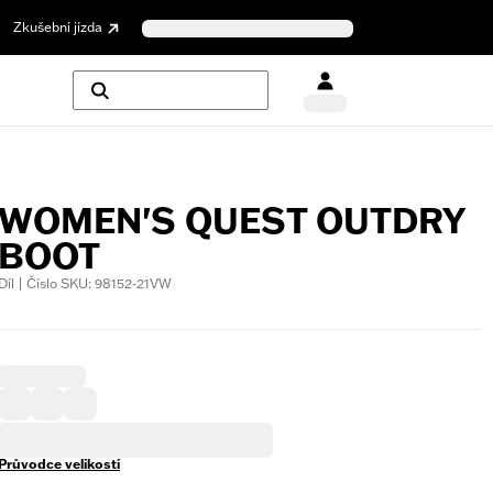
Zkušební jízda
WOMEN'S QUEST OUTDRY
BOOT
Díl | Číslo SKU: 98152-21VW
Průvodce velikostí