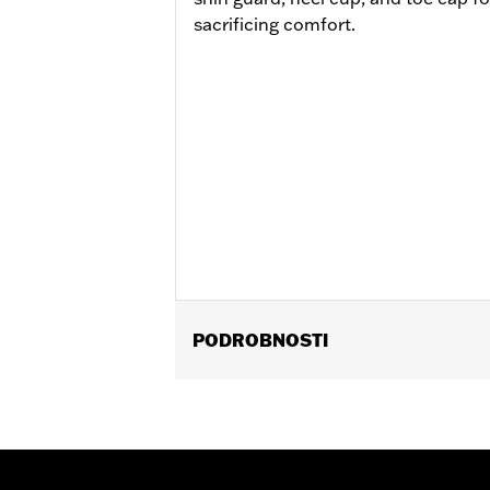
sacrificing comfort.
PODROBNOSTI
Gender:
Women
Collection:
Genuine Motorclothes
Functional Features:
Waterproof
,
Br
WARRANTY:
REV'IT Manufacturer Wa