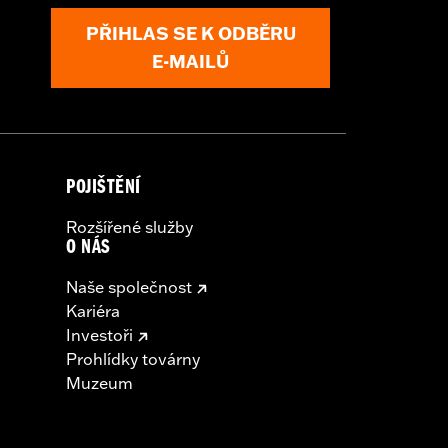
PŘIHLAS SE K ODBĚRU
E-MAILŮ
POJIŠTĚNÍ
Rozšířené služby
O NÁS
Naše společnost
Kariéra
Investoři
Prohlídky továrny
Muzeum