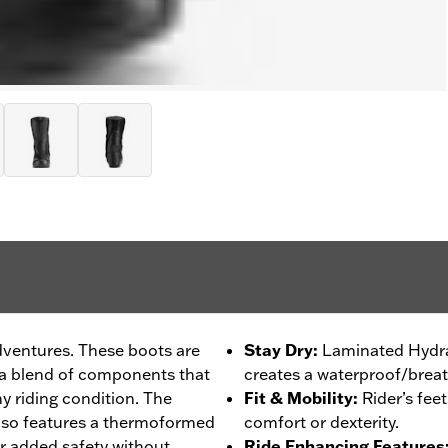
dventures. These boots are
Stay Dry
:
Laminated Hydra
 a blend of components that
creates a waterproof/breat
ny riding condition. The
Fit & Mobility
:
Rider’s fee
lso features a thermoformed
comfort or dexterity.
or added safety without
Ride Enhancing Features