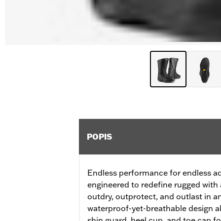
POPIS
Endless performance for endless a
engineered to redefine rugged with
outdry, outprotect, and outlast in a
waterproof-yet-breathable design a
shin guard, heel cup, and toe cap f