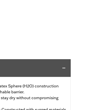
tex Sphere (H2O) construction
hable barrier.
t stay dry without compromising
:
Constructed with rugged materials