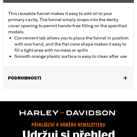
This reusable funnel makes it easy to add oil to your
primary cavity. The funnel simply snaps into the derby
cover opening to permit hands-free filling on the specified
models.
Convenient tab allows you to place the funnel in position
with one hand, and the flat cone shape makes it easy to
fill a tight area with no mess or spills
Smooth orange plastic surface is easy to clean after use
PODROBNOSTI
Fits '84-'00 Evolution® 1340-equipped models, '99-'05 Dyna®,
'00-'06 Softail® and '99-'06 Touring Twin Cam-equipped models.
Installation Instructions
Sold In Units:
Each
In the Box:
Funnel only
PŘIHLÁŠENÍ K ODBĚRU NEWSLETTERU
WARRANTY:
1 year limited warranty – Go to
www.h-
Udržuj si přehled
d.com/warranty
for full details