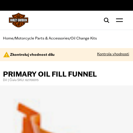
web accessibility
Home
Motorcycle Parts & Accessories
Oil Change Kits
/
/
Kontrola vhodnosti
Zkontroluj vhodnost dílu
PRIMARY OIL FILL FUNNEL
Díl | Číslo SKU: 62700015