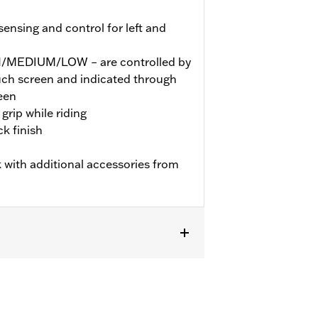
nsing and control for left and
GH/MEDIUM/LOW – are controlled by
ouch screen and indicated through
een
grip while riding
k finish
 with additional accessories from
TRXSE, ’24-later FLHX, FLTRX,
dels may require a Digital Technician