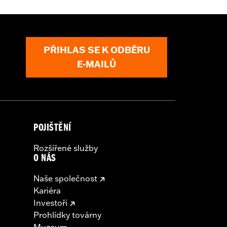
PŘIHLAS SE K ODBĚRU
E-MAILŮ
POJIŠTĚNÍ
Rozšířené služby
O NÁS
Naše společnost
Kariéra
Investoři
Prohlídky továrny
Muzeum