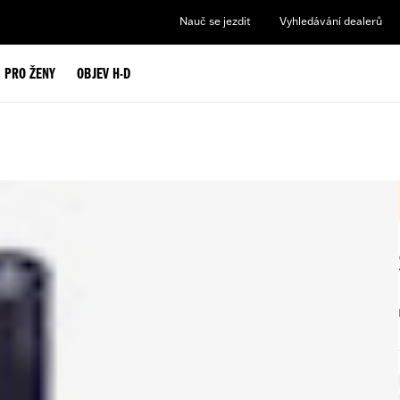
Nauč se jezdit
Vyhledávání dealerů
PRO ŽENY
OBJEV H-D