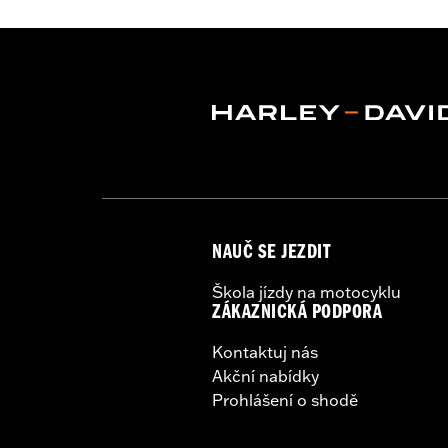
Collection:
Switchback
Diameter:
1.5
Sold In Units:
Pair
In the Box:
Left and right hand grips, 
NAUČ SE JEZDIT
Škola jízdy na motocyklu
ZÁKAZNICKÁ PODPORA
Kontaktuj nás
Akční nabídky
Prohlášení o shodě