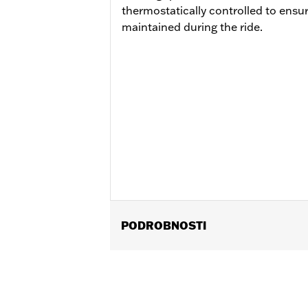
thermostatically controlled to ensu
maintained during the ride.
PODROBNOSTI
Fits ’25-later Softail (except FXBB a
FLTRXSTSE and ’25-later FLHXU models
update by a Harley-Davidson dealer see
Installation Instructions