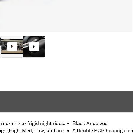
morning or frigid night rides.
Black Anodized
ings (High, Med, Low) and are
A flexible PCB heating ele