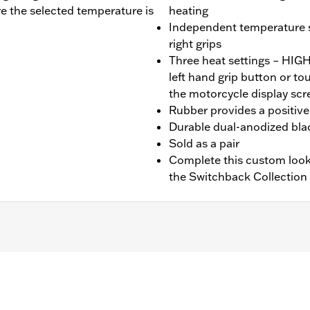
re the selected temperature is
heating
Independent temperature se
right grips
Three heat settings – HI
left hand grip button or t
the motorcycle display scr
Rubber provides a positive 
Durable dual-anodized blac
Sold as a pair
Complete this custom look
the Switchback Collection
nd FXBR), '26-later Touring and Trike, '23-later FLHXSE, FL
. Installation on some ‘24 Street Glide and Road Glide mo
 your local dealer for details.