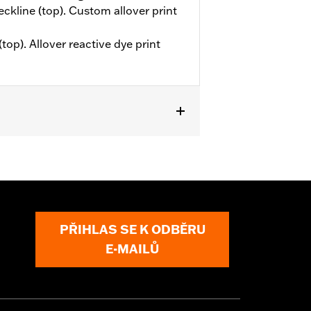
eckline (top). Custom allover print
top). Allover reactive dye print
PŘIHLAS SE K ODBĚRU
E-MAILŮ