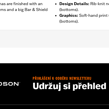
as are finished with an
Design Details
:
Rib-knit n
oms and a big Bar & Shield
(bottoms).
Graphics
:
Soft-hand print (
(bottoms).
– Go to
www.h-d.com/warranty
for full details
PŘIHLÁŠENÍ K ODBĚRU NEWSLETTERU
Udržuj si přehled