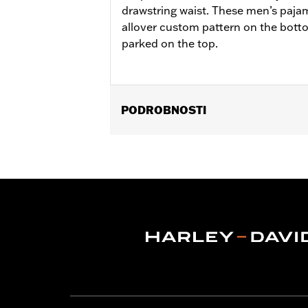
drawstring waist. These men’s pajam
allover custom pattern on the bott
parked on the top.
PODROBNOSTI
Gender:
Men
WARRANTY:
2 year limited warranty 
Origin:
Imported