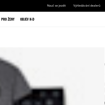
Nauč se jezdit
Vyhledávání dealerů
PRO ŽENY
OBJEV H-D