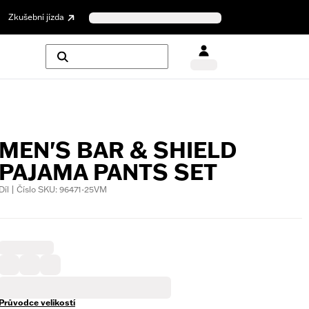
Zkušební jízda
MEN'S BAR & SHIELD
PAJAMA PANTS SET
Díl | Číslo SKU: 96471-25VM
Průvodce velikostí