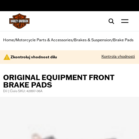
web accessibility
Home
Motorcycle Parts & Accessories
Brakes & Suspension
Brake Pads
/
/
/
Kontrola vhodnosti
Zkontroluj vhodnost dílu
ORIGINAL EQUIPMENT FRONT
BRAKE PADS
Díl | Číslo SKU: 42897-06A