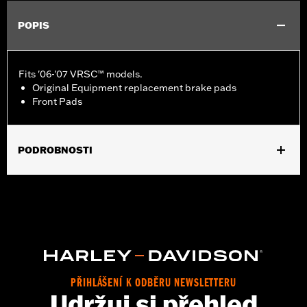
POPIS
Fits '06-'07 VRSC™ models.
Original Equipment replacement brake pads
Front Pads
PODROBNOSTI
Fits '06-'07 VRSC™ models.
Position On Bike:
Front
Sold In Units:
Pair
In the Box:
One set of brake pads
PŘIHLÁŠENÍ K ODBĚRU NEWSLETTERU
Udržuj si přehled