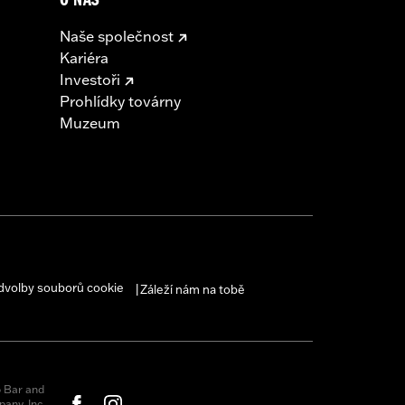
O NÁS
Naše společnost
Kariéra
Investoři
Prohlídky továrny
Muzeum
dvolby souborů cookie
Záleží nám na tobě
|
 Bar and
any, Inc.