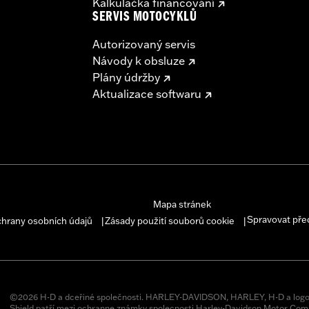
Kalkulačka financování
SERVIS MOTOCYKLŮ
Autorizovaný servis
Návody k obsluze
Plány údržby
Aktualizace softwaru
Mapa stránek
Spravovat pře
chrany osobních údajů
Zásady použití souborů cookie
|
|
©2026 H-D a dceřiné společnosti. HARLEY-DAVIDSON, HARLEY, H-D a logo
Shield patří mezi ochranne známky spolecnosti Harley-Davidson Motor Comp