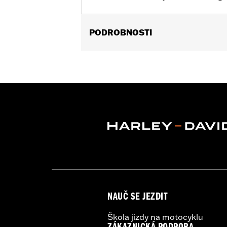
PODROBNOSTI
Fits '22-later RH975 and '23-later RH
Installation Instructions
Sold In Units:
Pair
In the Box:
Left and right footpeg su
NAUČ SE JEZDIT
Škola jízdy na motocyklu