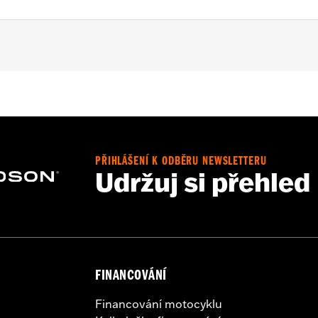
975S models.
pports, mounting hardware, footpegs and installation instru
PŘIHLÁŠENÍ K ODBĚRU NEWSLETTERU
Udržuj si přehled
FINANCOVÁNÍ
Financování motocyklu