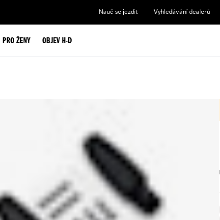
Nauč se jezdit
Vyhledávání dealerů
PRO ŽENY
OBJEV H-D