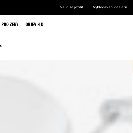
Nauč se jezdit
Vyhledávání dealerů
PRO ŽENY
OBJEV H-D
s