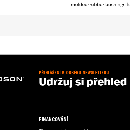
molded-rubber bushings fo
 FLSTF, FLSTFB and FLSTFBS models equipped with auxiliary
equire separate purchase of mounting hardware Docking 
 Kit P/N 68000051.
e
PŘIHLÁŠENÍ K ODBĚRU NEWSLETTERU
Udržuj si přehled
:
18.0
p UOM:
Inches
ches
FINANCOVÁNÍ
– Go to
www.h-d.com/warranty
for full details