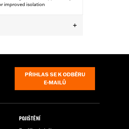
r improved isolation
 lighting. '00-'17 FLS, FLSS, FLST,
Hardware Kit P/N 91800025. Does
PŘIHLAS SE K ODBĚRU
E-MAILŮ
POJIŠTĚNÍ