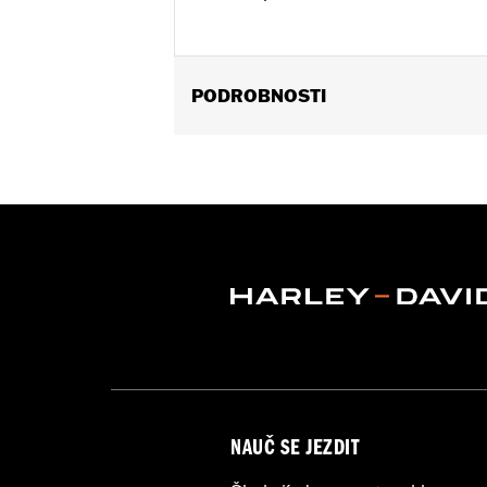
PODROBNOSTI
Fits '00-'17 FLS, FLSS, FLST, FLSTC,
FLSTF, FLSTFB and FLSTFBS models r
not fit with Custom Auxiliary Lighting
Sold In Units:
Each
Material:
Hard-coated Polycarbonat
Width:
23.1 Inches
In the Box:
Windshield and brackets
Material Width UOM:
Inches
Windshield Height above Headlamp
Windshield Height above Headlam
Windshield Overall Height:
23.4
Windshield Overall Height UOM:
In
NAUČ SE JEZDIT
WARRANTY:
1 year limited warranty 