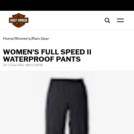
web accessibility
Home
Women's
Rain Gear
/
/
WOMEN'S FULL SPEED II
WATERPROOF PANTS
Díl | Číslo SKU: 98117-23VW