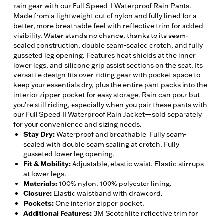
rain gear with our Full Speed II Waterproof Rain Pants.
Made from a lightweight cut of nylon and fully lined for a
better, more breathable feel with reflective trim for added
visibility. Water stands no chance, thanks to its seam-
sealed construction, double seam-sealed crotch, and fully
gusseted leg opening. Features heat shields at the inner
lower legs, and silicone grip assist sections on the seat. Its
versatile design fits over riding gear with pocket space to
keep your essentials dry, plus the entire pant packs into the
interior zipper pocket for easy storage. Rain can pour but
you’re still riding, especially when you pair these pants with
our Full Speed II Waterproof Rain Jacket—sold separately
for your convenience and sizing needs.
Stay Dry
:
Waterproof and breathable. Fully seam-
sealed with double seam sealing at crotch. Fully
gusseted lower leg opening.
Fit & Mobility
:
Adjustable, elastic waist. Elastic stirrups
at lower legs.
Materials
:
100% nylon. 100% polyester lining.
Closure
:
Elastic waistband with drawcord.
Pockets
:
One interior zipper pocket.
Additional Features
:
3M Scotchlite reflective trim for