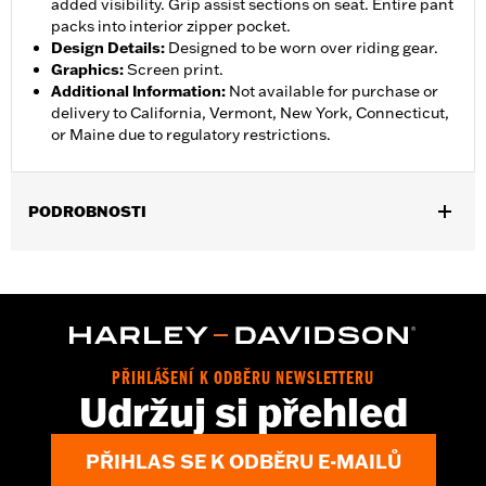
added visibility. Grip assist sections on seat. Entire pant
packs into interior zipper pocket.
Design Details
:
Designed to be worn over riding gear.
Graphics
:
Screen print.
Additional Information
:
Not available for purchase or
delivery to California, Vermont, New York, Connecticut,
or Maine due to regulatory restrictions.
PODROBNOSTI
Gender:
Women
,
,
,
Functional Features:
Waterproof
Breathable
Seam Sealed
,
,
,
Adjustable Waist
Interior Zipper
Reflective
Zipper Pockets
Pant Style:
Traditional
Shop To Be:
Dry
PŘIHLÁŠENÍ K ODBĚRU NEWSLETTERU
Material:
Nylon
Udržuj si přehled
PŘIHLAS SE K ODBĚRU E-MAILŮ