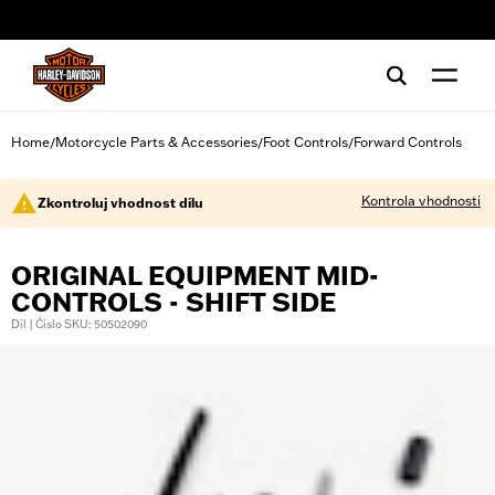
web accessibility
Home
Motorcycle Parts & Accessories
Foot Controls
Forward Controls
/
/
/
Kontrola vhodnosti
Zkontroluj vhodnost dílu
ORIGINAL EQUIPMENT MID-
CONTROLS - SHIFT SIDE
Díl | Číslo SKU: 50502090