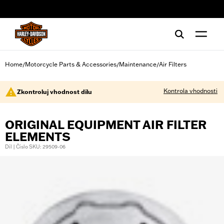
web accessibility
Home
Motorcycle Parts & Accessories
Maintenance
Air Filters
/
/
/
Kontrola vhodnosti
Zkontroluj vhodnost dílu
ORIGINAL EQUIPMENT AIR FILTER
ELEMENTS
Díl | Číslo SKU: 29509-06