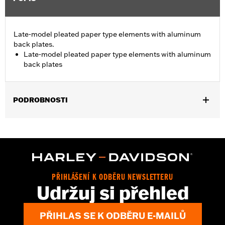
Late-model pleated paper type elements with aluminum
back plates.
Late-model pleated paper type elements with aluminum
back plates
PODROBNOSTI
Fits '06-'10 FLHTCUSE models.
Sold In Units:
Each
In the Box:
Air filter only
WARRANTY:
1 year limited warranty – Go to
www.h-
d.com/warranty
for full details
PŘIHLÁŠENÍ K ODBĚRU NEWSLETTERU
Udržuj si přehled
PŘIHLAS SE K ODBĚRU E-MAILŮ