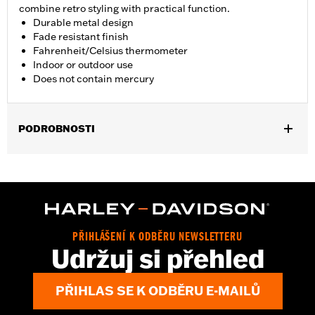
combine retro styling with practical function.
Durable metal design
Fade resistant finish
Fahrenheit/Celsius thermometer
Indoor or outdoor use
Does not contain mercury
PODROBNOSTI
Gender:
Unisex
Dimension Description:
17" H x 5" L / 43.18 x 12.7 cm
PŘIHLÁŠENÍ K ODBĚRU NEWSLETTERU
Udržuj si přehled
PŘIHLAS SE K ODBĚRU E-MAILŮ