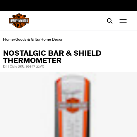
web accessibility
Home
Goods & Gifts
Home Decor
/
/
NOSTALGIC BAR & SHIELD
THERMOMETER
Díl | Číslo SKU: 99347-22VX