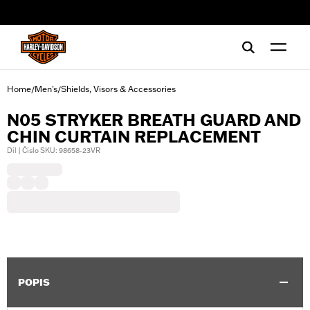
web accessibility
Home
Men's
Shields, Visors & Accessories
/
/
N05 STRYKER BREATH GUARD AND
CHIN CURTAIN REPLACEMENT
Díl | Číslo SKU: 98658-23VR
POPIS