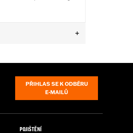
Kits. '22-later FXLRST requires
with rider access to footrest.
PŘIHLAS SE K ODBĚRU
ircumstances (fall over while
E-MAILŮ
om bodily injury in a collision with
gs under normal stop and go operating
POJIŠTĚNÍ