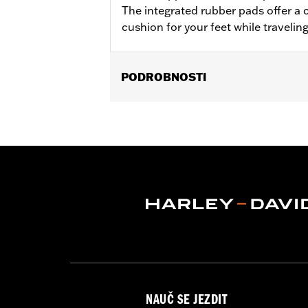
The integrated rubber pads offer a 
cushion for your feet while travelin
PODROBNOSTI
Fits '18-later Softail® models (excep
separate purchase of Flat-Out Bar Adap
Installation Instructions
Sold In Units:
Each
In the Box:
One-piece engine guard a
WARRANTY:
1 year limited warranty 
WARNING:
Engine guards may provide 
stopped, very low speed sli
another vehicle or any oth
conditions. Doing so could r
NAUČ SE JEZDIT