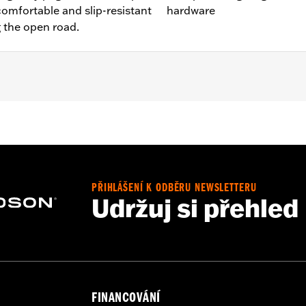
comfortable and slip-resistant
hardware
g the open road.
t FXDRS). Does not fit with Extended Reach Forward Control 
ter Kit P/N 47200927. Heavy Breather filters may interfere 
nd all required mounting hardware
PŘIHLÁŠENÍ K ODBĚRU NEWSLETTERU
– Go to
www.h-d.com/warranty
for full details
Udržuj si přehled
limited leg and cosmetic vehicle protection under unique c
de). They are not made nor intended to provide protection fr
er object. Do not use engine guard footpegs or highway pe
esult in death or serious injury.
FINANCOVÁNÍ