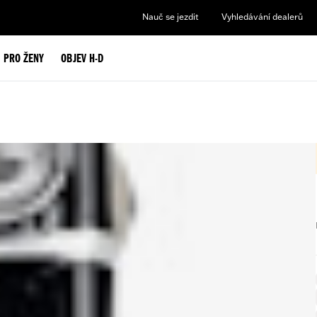
Nauč se jezdit
Vyhledávání dealerů
PRO ŽENY
OBJEV H-D