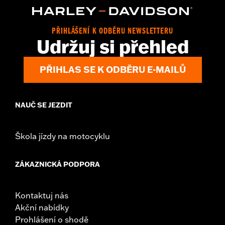
Sold In Units:
Each
In the Box:
Cam cover only
PŘIHLÁŠENÍ K ODBĚRU NEWSLETTERU
WARRANTY:
,,,,,,,,,,,,,,,,,,,,,,,,,,,,,,,,,,,,,,,,,,,,,,,,,,,,,,,,,,,,,,,,,,
Udržuj si přehled
NOTES:
Removing and installing engine covers may require
purchase of new gaskets. See dealer for information.
PŘIHLAS SE K ODBĚRU E-MAILŮ
NAUČ SE JEZDIT
Škola jízdy na motocyklu
ZÁKAZNICKÁ PODPORA
Kontaktuj nás
Akční nabídky
Prohlášení o shodě