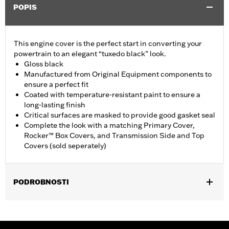
POPIS
This engine cover is the perfect start in converting your
powertrain to an elegant “tuxedo black” look.
Gloss black
Manufactured from Original Equipment components to
ensure a perfect fit
Coated with temperature-resistant paint to ensure a
long-lasting finish
Critical surfaces are masked to provide good gasket seal
Complete the look with a matching Primary Cover,
Rocker™ Box Covers, and Transmission Side and Top
Covers (sold seperately)
PODROBNOSTI
Fits '18-later Softail and '17-later Touring (except '25-later
FLTRXRRSE) and Trike Models. Does not fit center cooled
models.