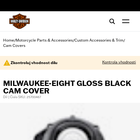
web accessibility
Home
Motorcycle Parts & Accessories
Custom Accessories & Trim
/
/
/
Cam Covers
Kontrola vhodnosti
Zkontroluj vhodnost dílu
MILWAUKEE-EIGHT GLOSS BLACK
CAM COVER
Díl | Číslo SKU: 25700467