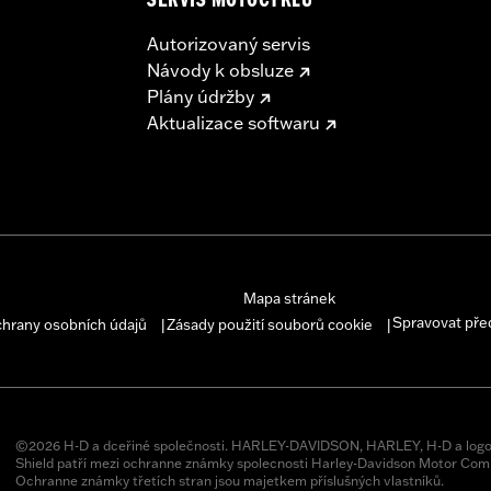
SERVIS MOTOCYKLŮ
Autorizovaný servis
Návody k obsluze
Plány údržby
Aktualizace softwaru
Mapa stránek
Spravovat pře
chrany osobních údajů
Zásady použití souborů cookie
|
|
©2026 H-D a dceřiné společnosti. HARLEY-DAVIDSON, HARLEY, H-D a logo
Shield patří mezi ochranne známky spolecnosti Harley-Davidson Motor Comp
Ochranne známky třetích stran jsou majetkem příslušných vlastníků.