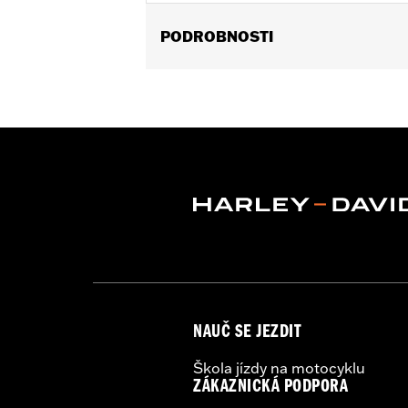
PODROBNOSTI
Universal
Recommended Usage:
For washing 
Sold In Units:
Each
In the Box:
Wash mitt only
NAUČ SE JEZDIT
Škola jízdy na motocyklu
ZÁKAZNICKÁ PODPORA