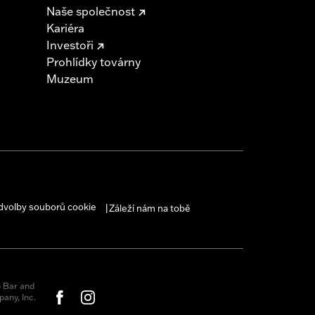
Naše společnost
Kariéra
Investoři
Prohlídky továrny
Muzeum
dvolby souborů cookie
Záleží nám na tobě
|
 Bar and
any, Inc.