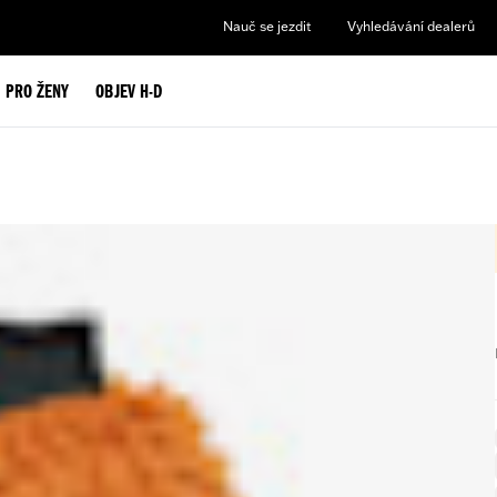
Nauč se jezdit
Vyhledávání dealerů
PRO ŽENY
OBJEV H-D