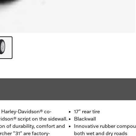
 - Harley-Davidson® co-
17" rear tire
idson® script on the sidewall.
Blackwall
n of durability, comfort and
Innovative rubber compou
cher "31" are factory-
both wet and dry roads