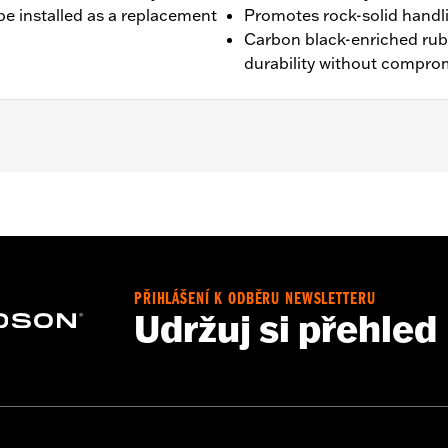
be installed as a replacement
Promotes rock-solid handl
Carbon black-enriched ru
durability without compro
D, FXDF, FXDFSE, FXDSE and '10-'17 FXDWG). Stock on '10-
PŘIHLÁŠENÍ K ODBĚRU NEWSLETTERU
Udržuj si přehled
es. See an H-D® dealer. Using non-approved tires or mixing
otorcycle, can adversely affect stability, which could resul
 the use of approved Michelin® and Dunlop® Tubes and 