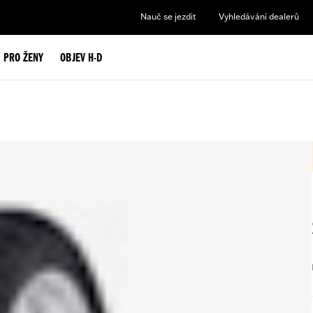
Nauč se jezdit
Vyhledávání dealerů
PRO ŽENY
OBJEV H-D