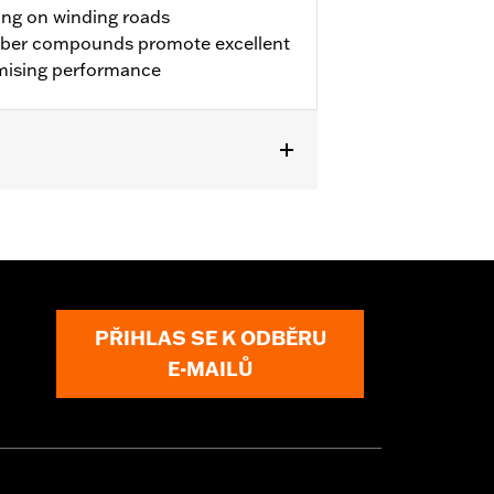
ing on winding roads
bber compounds promote excellent
mising performance
'17 Dyna® models.
PŘIHLAS SE K ODBĚRU
E-MAILŮ
 approved tires from different
t in death or serious injury.
Rim Bands.