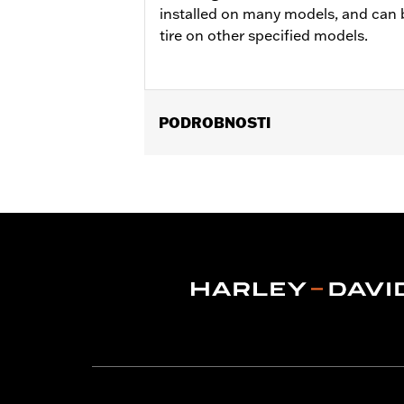
installed on many models, and can 
tire on other specified models.
PODROBNOSTI
Fits '06-'17 Dyna® models (except FL
Position On Bike:
Rear
Sold In Units:
Each
In the Box:
Tire only
Rim Size:
4.50 x 17
Rim Size UOM:
Inches
Tire Size:
160/70B17
Tread:
Scorcher 31
WARNING:
Use only H-D® approved tir
manufacturers on the same m
NOTES:
Harley-Davidson® recommends