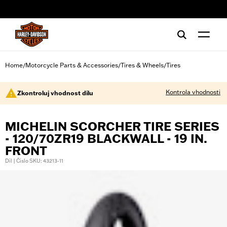
web accessibility
Home
Motorcycle Parts & Accessories
Tires & Wheels
Tires
/
/
/
Kontrola vhodnosti
Zkontroluj vhodnost dílu
MICHELIN SCORCHER TIRE SERIES
- 120/70ZR19 BLACKWALL - 19 IN.
FRONT
Díl | Číslo SKU: 43213-11