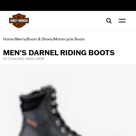
web accessibility
Home
Men's
Boots & Shoes
Motorcycle Boots
/
/
/
MEN'S DARNEL RIDING BOOTS
Díl | Číslo SKU: 99351-22EM