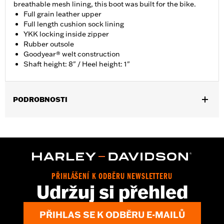
breathable mesh lining, this boot was built for the bike.
Full grain leather upper
Full length cushion sock lining
YKK locking inside zipper
Rubber outsole
Goodyear® welt construction
Shaft height: 8" / Heel height: 1"
PODROBNOSTI
Gender:
Men
Functional Features:
Welt Construction
WARRANTY:
Wolverine Worldwide Manufacturer Warranty – Go
to
www.h-d.com/warranty
for full details
Origin:
Imported
PŘIHLÁŠENÍ K ODBĚRU NEWSLETTERU
Dimension Description:
Shaft height: 8" / Heel height: 1"
Udržuj si přehled
PŘIHLAS SE K ODBĚRU E-MAILŮ