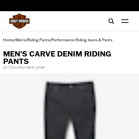
web accessibility
Home
Men's
Riding Pants
Performance Riding Jeans & Pants
/
/
/
MEN'S CARVE DENIM RIDING
PANTS
Díl | Číslo SKU: 98131-23VM