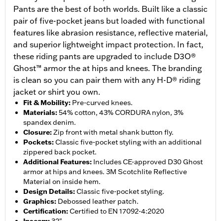
Pants are the best of both worlds. Built like a classic
pair of five-pocket jeans but loaded with functional
features like abrasion resistance, reflective material,
and superior lightweight impact protection. In fact,
these riding pants are upgraded to include D3O®
Ghost™ armor the at hips and knees. The branding
is clean so you can pair them with any H-D® riding
jacket or shirt you own.
Fit & Mobility
:
Pre-curved knees.
Materials
:
54% cotton, 43% CORDURA nylon, 3%
spandex denim.
Closure
:
Zip front with metal shank button fly.
Pockets
:
Classic five-pocket styling with an additional
zippered back pocket.
Additional Features
:
Includes CE-approved D30 Ghost
armor at hips and knees. 3M Scotchlite Reflective
Material on inside hem.
Design Details
:
Classic five-pocket styling.
Graphics
:
Debossed leather patch.
Certification
:
Certified to EN 17092-4:2020