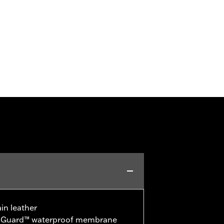
in leather
o-Guard™ waterproof membrane