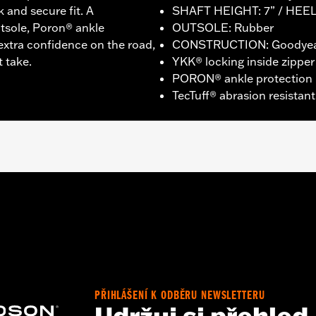
k and secure fit. A
SHAFT HEIGHT: 7” / HEEL
tsole, Poron® ankle
OUTSOLE: Rubber
 extra confidence on the road,
CONSTRUCTION: Goodyear
t take.
YKK® locking inside zipper
PORON® ankle protection
TecTuff® abrasion resistant
T: 7” / HEEL HEIGHT: 1.5”
PŘIHLÁŠENÍ K ODBĚRU NEWSLETTERU