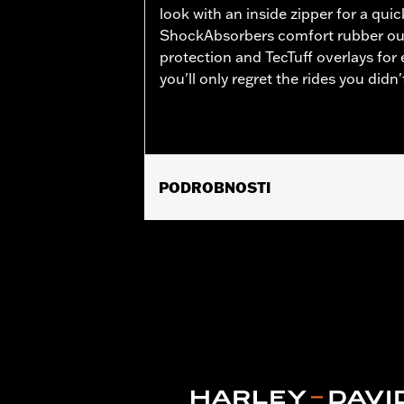
look with an inside zipper for a quic
ShockAbsorbers comfort rubber ou
protection and TecTuff overlays for
you'll only regret the rides you didn'
PODROBNOSTI
Gender:
Men
Functional Features:
Waterproof
Technology:
Waterproof
Dimension Description:
SHAFT HEIGH