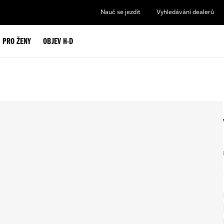
Nauč se jezdit
Vyhledávání dealerů
PRO ŽENY
OBJEV H-D