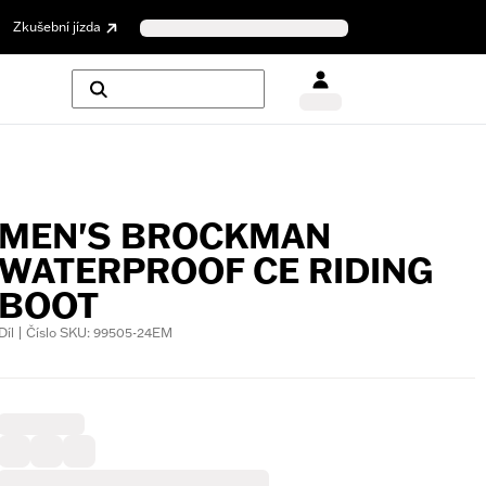
Zkušební jízda
MEN'S BROCKMAN
WATERPROOF CE RIDING
BOOT
Díl | Číslo SKU: 99505-24EM