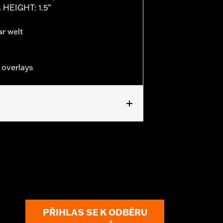
 HEIGHT: 1.5”
 welt
 overlays
PŘIHLAS SE K ODBĚRU