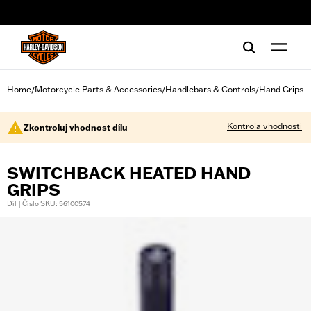
web accessibility
Home
Motorcycle Parts & Accessories
Handlebars & Controls
Hand Grips
/
/
/
Kontrola vhodnosti
Zkontroluj vhodnost dílu
SWITCHBACK HEATED HAND
GRIPS
Díl | Číslo SKU: 56100574