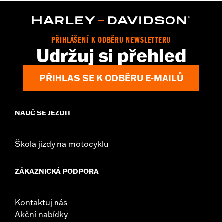
In the Box:
Gauge only
WARRANTY:
1 year limited warranty – Go to
www.h-
d.com/warranty
for full details
PŘIHLÁŠENÍ K ODBĚRU NEWSLETTERU
Udržuj si přehled
PŘIHLAS SE K ODBĚRU E-MAILŮ
NAUČ SE JEZDIT
Škola jízdy na motocyklu
ZÁKAZNICKÁ PODPORA
Kontaktuj nás
Akční nabídky