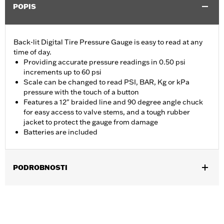
POPIS
Back-lit Digital Tire Pressure Gauge is easy to read at any
time of day.
Providing accurate pressure readings in 0.50 psi
increments up to 60 psi
Scale can be changed to read PSI, BAR, Kg or kPa
pressure with the touch of a button
Features a 12" braided line and 90 degree angle chuck
for easy access to valve stems, and a tough rubber
jacket to protect the gauge from damage
Batteries are included
PODROBNOSTI
Universal
Installation Instructions
Sold In Units:
Each