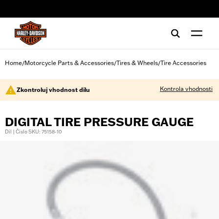
web accessibility
Home
Motorcycle Parts & Accessories
Tires & Wheels
Tire Accessories
/
/
/
Kontrola vhodnosti
Zkontroluj vhodnost dílu
DIGITAL TIRE PRESSURE GAUGE
Díl | Číslo SKU: 75158-10