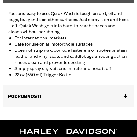
Fast and easy to use, Quick Wash is tough on dirt, oil and
bugs, but gentle on other surfaces. Just spray it on and hose
it off. Quick Wash gets into hard-to-reach spaces and
cleans without scrubbing.
For International markets
Safe for use on all motorcycle surfaces
Does not strip wax, corrode fasteners or spokes or stain
leather and vinyl seats and saddlebags Sheeting action
rinses clean and prevents spotting
Simply spray on, wait one minute and hose it off
22 oz (650 ml) Trigger Bottle
PODROBNOSTI
Universal
Installation Instructions
Sold In Units:
Each
In the Box:
22-fl oz (650 ml) Bottle