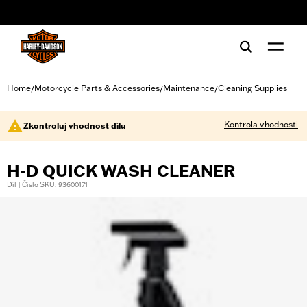
web accessibility
Home
Motorcycle Parts & Accessories
Maintenance
Cleaning Supplies
/
/
/
Kontrola vhodnosti
Zkontroluj vhodnost dílu
H-D QUICK WASH CLEANER
Díl | Číslo SKU: 93600171