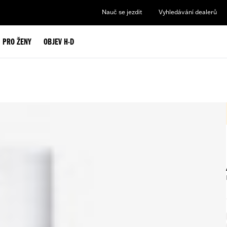
Nauč se jezdit
Vyhledávání dealerů
PRO ŽENY
OBJEV H-D