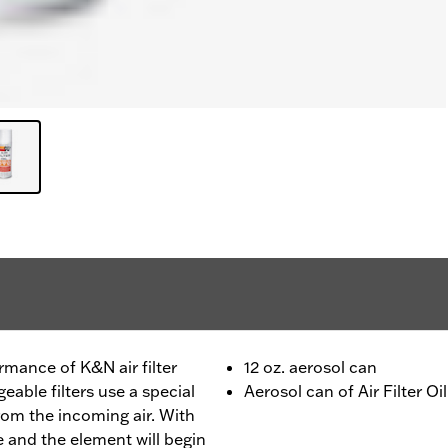
rmance of K&N air filter
12 oz. aerosol can
able filters use a special
Aerosol can of Air Filter Oil
 from the incoming air. With
ate and the element will begin