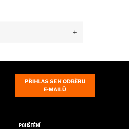
PŘIHLAS SE K ODBĚRU
E-MAILŮ
POJIŠTĚNÍ