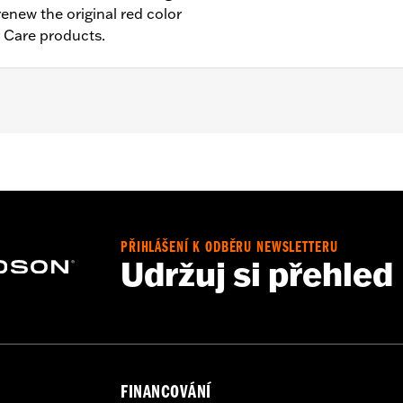
renew the original red color
r Care products.
PŘIHLÁŠENÍ K ODBĚRU NEWSLETTERU
Udržuj si přehled
FINANCOVÁNÍ