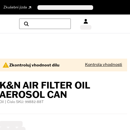
Zkušební jízda
Kontrola vhodnosti
Zkontroluj vhodnost dílu
K&N AIR FILTER OIL
AEROSOL CAN
Díl | Číslo SKU: 99882-88T