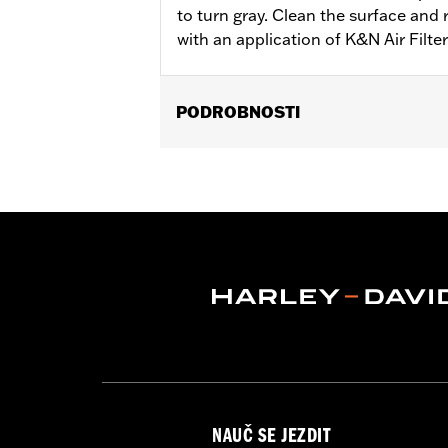
to turn gray. Clean the surface and 
with an application of K&N Air Filte
PODROBNOSTI
Sold In Units:
Each
In the Box:
1 aerosol can
Volume:
12 Ounce
NAUČ SE JEZDIT