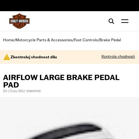
web accessibility
Home
Motorcycle Parts & Accessories
Foot Controls
Brake Pedal
/
/
/
Kontrola vhodnosti
Zkontroluj vhodnost dílu
AIRFLOW LARGE BRAKE PEDAL
PAD
Díl | Číslo SKU: 50600159