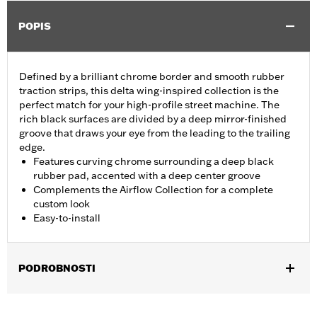
POPIS
Defined by a brilliant chrome border and smooth rubber
traction strips, this delta wing-inspired collection is the
perfect match for your high-profile street machine. The
rich black surfaces are divided by a deep mirror-finished
groove that draws your eye from the leading to the trailing
edge.
Features curving chrome surrounding a deep black
rubber pad, accented with a deep center groove
Complements the Airflow Collection for a complete
custom look
Easy-to-install
PODROBNOSTI
Fits ’12-’16 FLD, ’86-’17 FL Softail and ’80-later Touring (except
'25-later FLTRXRRSE) and Trike models.