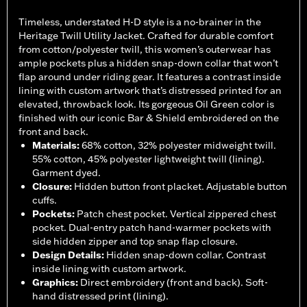
Timeless, understated H-D style is a no-brainer in the
Heritage Twill Utility Jacket. Crafted for durable comfort
from cotton/polyester twill, this women’s outerwear has
ample pockets plus a hidden snap-down collar that won’t
flap around under riding gear. It features a contrast inside
lining with custom artwork that’s distressed printed for an
elevated, throwback look. Its gorgeous Oil Green color is
finished with our iconic Bar & Shield embroidered on the
front and back.
Materials
:
68% cotton, 32% polyester midweight twill.
55% cotton, 45% polyester lightweight twill (lining).
Garment dyed.
Closure
:
Hidden button front placket. Adjustable button
cuffs.
Pockets
:
Patch chest pocket. Vertical zippered chest
pocket. Dual-entry patch hand-warmer pockets with
side hidden zipper and top snap flap closure.
Design Details
:
Hidden snap-down collar. Contrast
inside lining with custom artwork.
Graphics
:
Direct embroidery (front and back). Soft-
hand distressed print (lining).