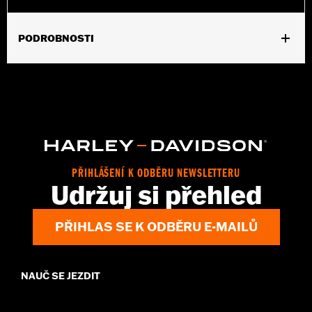
PODROBNOSTI
Gender:
Women
,
Functional Features:
Pockets
Button Front
WARRANTY:
2 year limited warranty – Go to
www.h-
d.com/warranty
for full details
Origin:
Imported
PŘIHLÁŠENÍ K ODBĚRU NEWSLETTERU
Udržuj si přehled
PŘIHLAS SE K ODBĚRU E-MAILŮ
NAUČ SE JEZDIT