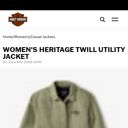
web accessibility
Home
Women's
Casual Jackets
/
/
WOMEN'S HERITAGE TWILL UTILITY
JACKET
Díl | Číslo SKU: 97418-25VW