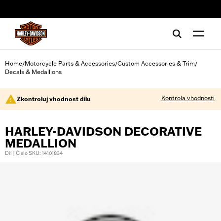
web accessibility
Home
Motorcycle Parts & Accessories
Custom Accessories & Trim
/
/
/
Decals & Medallions
Kontrola vhodnosti
Zkontroluj vhodnost dílu
HARLEY-DAVIDSON DECORATIVE
MEDALLION
Díl | Číslo SKU: 14101834