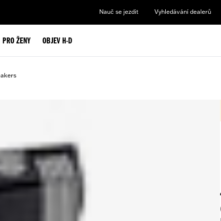
Nauč se jezdit
Vyhledávání dealerů
PRO ŽENY
OBJEV H-D
eakers