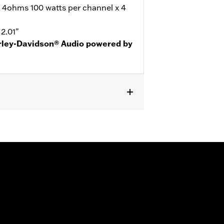
@ 4ohms 100 watts per channel x 4
 2.01"
rley-Davidson® Audio powered by
and '25-later FLHXU and
 Amp Installation Kit. Required for
e® Stage 1 or Stage 2 Speaker Kits.