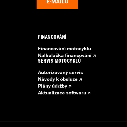
E-MAILŮ
and Boom! Box 6.5 GT Radios require a dealer Digital Te
Boom Box GTS radios require the latest software for p
FINANCOVÁNÍ
Financování motocyklu
Kalkulačka financování
SERVIS MOTOCYKLŮ
Autorizovaný servis
Návody k obsluze
Plány údržby
Aktualizace softwaru