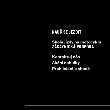
NOTES:
Vehicles with Boom! Box 4.3 
performance. Vehicles with 
latest software.
NAUČ SE JEZDIT
Škola jízdy na motocyklu
ZÁKAZNICKÁ PODPORA
Kontaktuj nás
Akční nabídky
Prohlášení o shodě