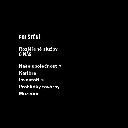
chnician II flash for proper audio
roper audio performance.
Find the
POJIŠTĚNÍ
Rozšířené služby
O NÁS
Naše společnost
Kariéra
Investoři
Prohlídky továrny
Muzeum