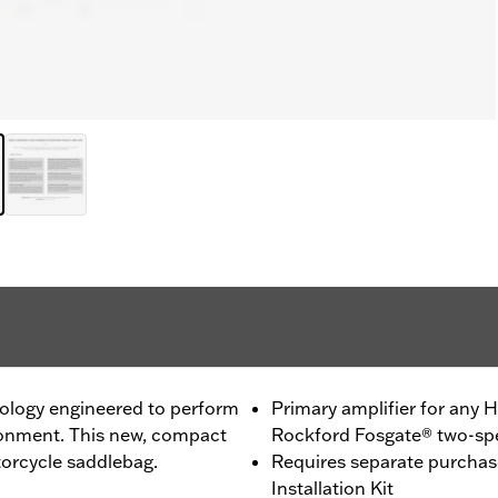
hnology engineered to perform
Primary amplifier for any
onment. This new, compact
Rockford Fosgate® two-spe
otorcycle saddlebag.
Requires separate purchase
Installation Kit