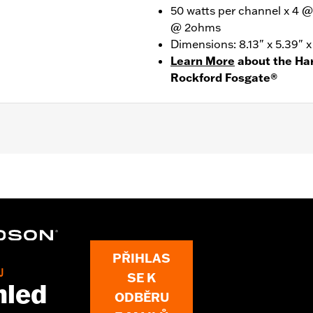
50 watts per channel x 4 
@ 2ohms
Dimensions: 8.13" x 5.39" x
Learn More
about the Ha
Rockford Fosgate®
ter FLHXSE, FLTRXSE, '24-later FLHX, FLTRX, FLTRXSTSE 
lide models. Requires separate purchase of appropriate
 total Harley-Davidson® Audio powered by Rockford Fosgat
PŘIHLAS
ion kit
U
SE K
hled
ODBĚRU
nel Amplifier and installation instructions