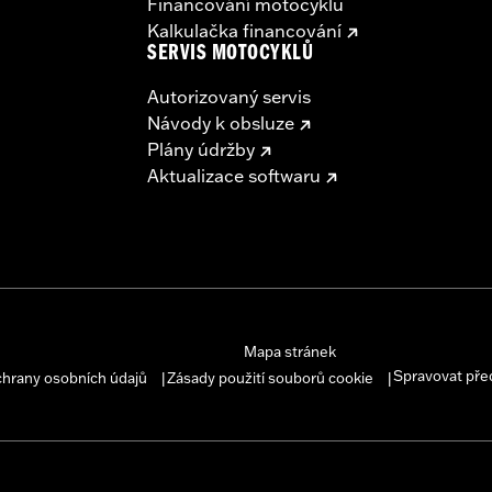
Financování motocyklu
– Go to
www.h-d.com/warranty
for full details
Kalkulačka financování
SERVIS MOTOCYKLŮ
Autorizovaný servis
Návody k obsluze
Plány údržby
Aktualizace softwaru
Mapa stránek
Spravovat pře
chrany osobních údajů
Zásady použití souborů cookie
|
|