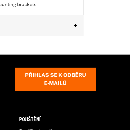
ounting brackets
are Kits. '09-later Touring models
™ Tour-Pak® Conversion Kit.
N 54000383. '24 FLTRXSTSE requires
 require separate purchase of P/N
00350, and 54000351.
PŘIHLAS SE K ODBĚRU
E-MAILŮ
POJIŠTĚNÍ