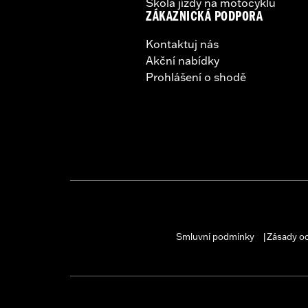
Škola jízdy na motocyklu
WARRANTY:
1 year limited warranty 
ZÁKAZNICKÁ PODPORA
Kontaktuj nás
Akční nabídky
Prohlášení o shodě
Smluvní podmínky
Zásady o
|