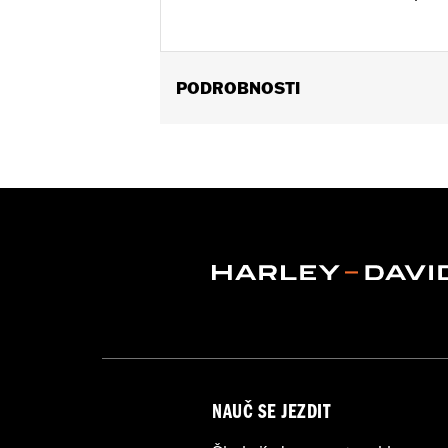
PODROBNOSTI
Fits '09-later Touring models (except
equipped with rigid-mount Tour-Pak® 
FLTRXSTSE models require the additi
separate purchase of P/N 54000383A 
54000337 hardware kit. Does not fit
Installation Instructions
Mounting Style:
Detachable
Shape:
Round Bar
Sold Separately:
Backrest pad & doc
Height:
9.5 Inches
Sold In Units:
Each
Material Height UOM:
Inches
NAUČ SE JEZDIT
Material:
Steel
In the Box:
Upright and mounting bra