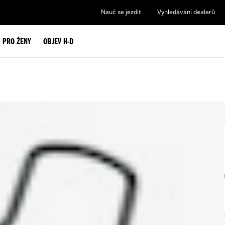
Nauč se jezdit
Vyhledávání dealerů
PRO ŽENY
OBJEV H-D