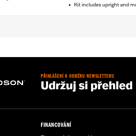
Kit includes upright and m
 '25-later FLTRXRRSE) equipped with required Docking Hardw
luggage require purchase of appropriate H-D® Detachables
onal purchase of Detachable Conversion Hardware Kit P/
hardware kit. '25-later FLTRXSTSE and '26-later FLHXSTSE
 with Remote Reservoir Rear Shock Kits P/N 54000193, 540
PŘIHLÁŠENÍ K ODBĚRU NEWSLETTERU
Udržuj si přehled
king hardware
FINANCOVÁNÍ
ckets