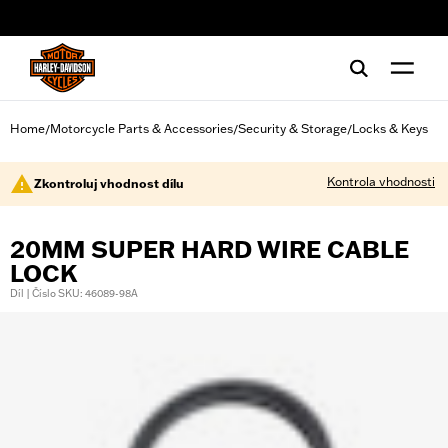
web accessibility
Home
Motorcycle Parts & Accessories
Security & Storage
Locks & Keys
/
/
/
Kontrola vhodnosti
Zkontroluj vhodnost dílu
20MM SUPER HARD WIRE CABLE
LOCK
Díl | Číslo SKU: 46089-98A