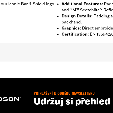
 our iconic Bar & Shield logo.
Additional Features
:
Padd
and 3M™ Scotchlite™ Reflect
Design Details
:
Padding at
backhand.
Graphics
:
Direct embroide
Certification
:
EN 13594:2
ompatible
,
Reflective
,
Pre-Curved Fingers
- Go to
www.h-d.com/warranty
for full details
PŘIHLÁŠENÍ K ODBĚRU NEWSLETTERU
Udržuj si přehled