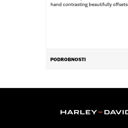
hand contrasting beautifully offsets
PODROBNOSTI
Gender:
Men
Functional Features:
Touchscreen C
WARRANTY:
2 year limited warranty 
Origin:
Imported