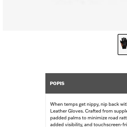
POPIS
When temps get nippy, nip back with
Leather Gloves. Crafted from supple
padded palms to minimize road rattle
added visibility, and touchscreen-fr