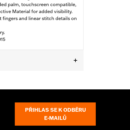
ed palm, touchscreen compatible,
ive Material for added visibility.
 fingers and linear stitch details on
ry.
015
PŘIHLAS SE K ODBĚRU
E-MAILŮ