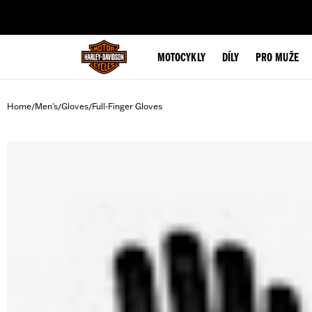
web accessibility
MOTOCYKLY
DÍLY
PRO MUŽE
Home
Men's
Gloves
Full-Finger Gloves
/
/
/