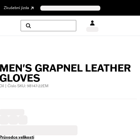
Zkušební jízda
MEN'S GRAPNEL LEATHER
GLOVES
Díl | Číslo SKU: 98147-22EM
Průvodce velikostí