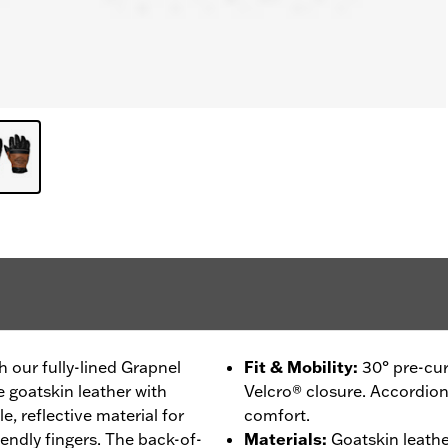
 our fully-lined Grapnel
Fit & Mobility
:
30° pre-cur
 goatskin leather with
Velcro® closure. Accordion 
, reflective material for
comfort.
iendly fingers. The back-of-
Materials
:
Goatskin leather