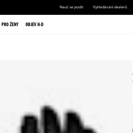
Nauč se jezdit
Vyhledávání dealerů
PRO ŽENY
OBJEV H-D