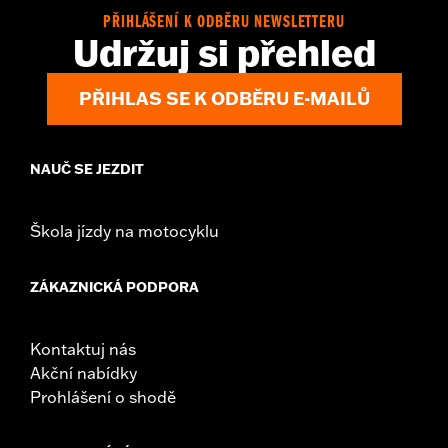
Sold In Units:
Each
PŘIHLÁŠENÍ K ODBĚRU NEWSLETTERU
In the Box:
Left and Right trim and installation hardware
Udržuj si přehled
WARRANTY:
1 year limited warranty – Go to
www.h-
d.com/warranty
for full details
PŘIHLAS SE K ODBĚRU E-MAILŮ
NAUČ SE JEZDIT
Škola jízdy na motocyklu
ZÁKAZNICKÁ PODPORA
Kontaktuj nás
Akční nabídky
Prohlášení o shodě