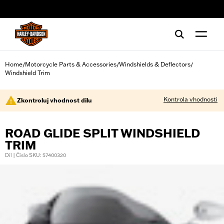
web accessibility
Home
Motorcycle Parts & Accessories
Windshields & Deflectors
/
/
/
Windshield Trim
Kontrola vhodnosti
Zkontroluj vhodnost dílu
ROAD GLIDE SPLIT WINDSHIELD
TRIM
Díl | Číslo SKU: 57400320