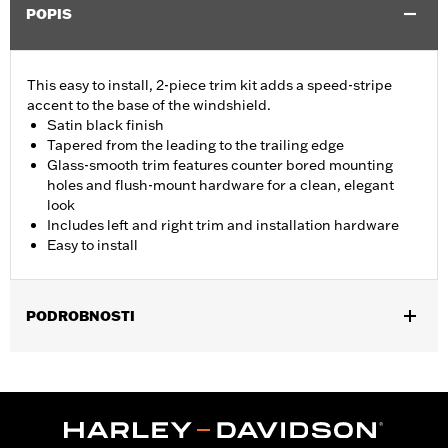
POPIS
This easy to install, 2-piece trim kit adds a speed-stripe
accent to the base of the windshield.
Satin black finish
Tapered from the leading to the trailing edge
Glass-smooth trim features counter bored mounting
holes and flush-mount hardware for a clean, elegant
look
Includes left and right trim and installation hardware
Easy to install
PODROBNOSTI
Fits '15-'24 Road Glide® and '23-'25 FLTRT models. Does not not
fit '23-later FLTRXSE, '24-later FLTRX and FLTRXSTSE and '25-
later FLTRXRRSE.
Installation Instructions