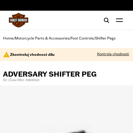
web accessibility
Home
Motorcycle Parts & Accessories
Foot Controls
Shifter Pegs
/
/
/
Kontrola vhodnosti
Zkontroluj vhodnost dílu
ADVERSARY SHIFTER PEG
Díl | Číslo SKU: 33600322