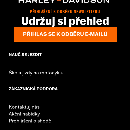
Sold In Units:
Each
In the Box:
Shifter peg and installation instructions
PŘIHLÁŠENÍ K ODBĚRU NEWSLETTERU
WARRANTY:
2 year limited warranty – Go to
www.h-
Udržuj si přehled
d.com/warranty
for full details
PŘIHLAS SE K ODBĚRU E-MAILŮ
NAUČ SE JEZDIT
Škola jízdy na motocyklu
ZÁKAZNICKÁ PODPORA
Kontaktuj nás
Akční nabídky
Prohlášení o shodě