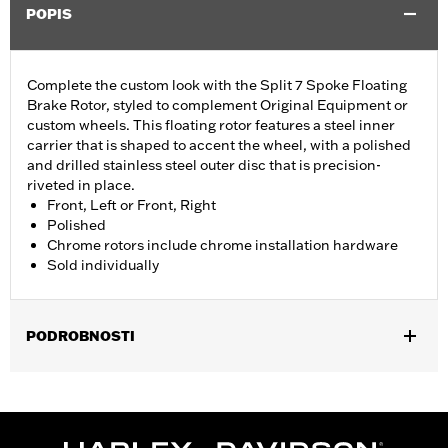
POPIS
Complete the custom look with the Split 7 Spoke Floating
Brake Rotor, styled to complement Original Equipment or
custom wheels. This floating rotor features a steel inner
carrier that is shaped to accent the wheel, with a polished
and drilled stainless steel outer disc that is precision-
riveted in place.
Front, Left or Front, Right
Polished
Chrome rotors include chrome installation hardware
Sold individually
PODROBNOSTI
Fits '14-'22 XL, '06-'17 Dyna® (except FXDLS), '15-later Softail®
(except FXSE), '08-'25 Touring (except '23-later FLHXSE,
FLTRXSE, '24-later FLHX, FLTRX, '24 FLTRXSTSE and '25-later
FLHXU and FLTRXRRSE) and '09-later Trike models with