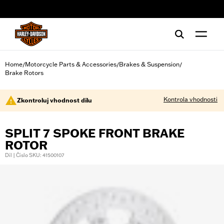
web accessibility
Home
Motorcycle Parts & Accessories
Brakes & Suspension
/
/
/
Brake Rotors
Kontrola vhodnosti
Zkontroluj vhodnost dílu
SPLIT 7 SPOKE FRONT BRAKE
ROTOR
Díl | Číslo SKU: 41500107