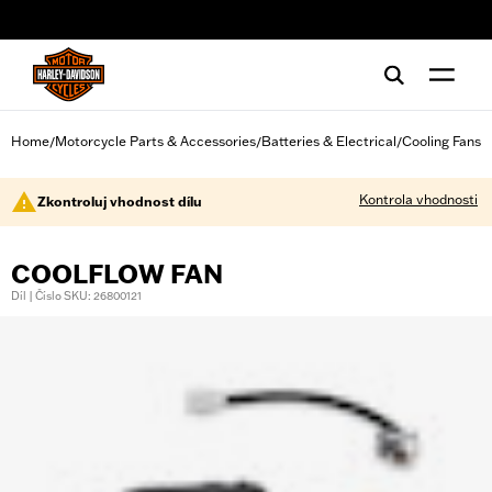
web accessibility
Home
Motorcycle Parts & Accessories
Batteries & Electrical
Cooling Fans
/
/
/
Kontrola vhodnosti
Zkontroluj vhodnost dílu
COOLFLOW FAN
Díl | Číslo SKU: 26800121