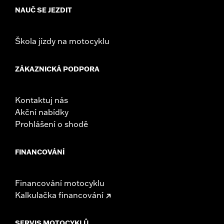
Sold In Units:
Each
NAUČ SE JEZDIT
In the Box:
Fan assembly, hardware, dash panel base, switches,
cable straps, relay harness
WARRANTY:
,,,,,,,,,,,,,,,,,,,,,,,,,,,,,,,,,,,,,,,,,,,,,,,,,,
Škola jízdy na motocyklu
ZÁKAZNICKÁ PODPORA
Kontaktuj nás
Akční nabídky
Prohlášení o shodě
FINANCOVÁNÍ
Financování motocyklu
Kalkulačka financování
SERVIS MOTOCYKLŮ