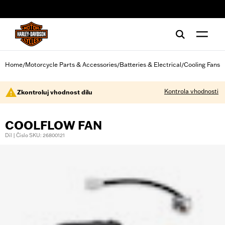
web accessibility
Home
Motorcycle Parts & Accessories
Batteries & Electrical
Cooling Fans
/
/
/
Kontrola vhodnosti
Zkontroluj vhodnost dílu
COOLFLOW FAN
Díl | Číslo SKU: 26800121