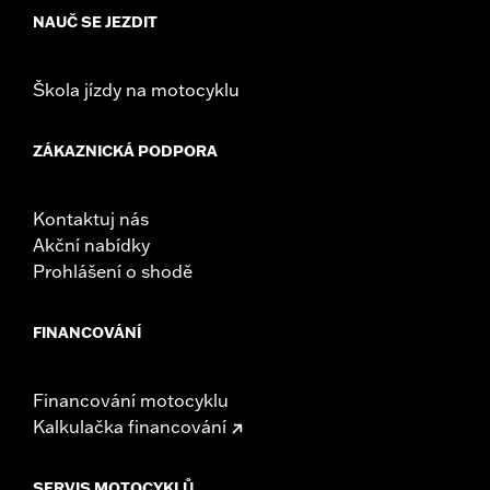
Sold In Units:
Each
NAUČ SE JEZDIT
In the Box:
Fan assembly, hardware, dash panel base, switches,
cable straps, relay harness
WARRANTY:
,,,,,,,,,,,,,,,,,,,,,,,,,,,,,,,,,,,,,,,,,,,,,,,,,,
Škola jízdy na motocyklu
ZÁKAZNICKÁ PODPORA
Kontaktuj nás
Akční nabídky
Prohlášení o shodě
FINANCOVÁNÍ
Financování motocyklu
Kalkulačka financování
SERVIS MOTOCYKLŮ