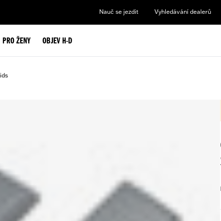
Nauč se jezdit
Vyhledávání dealerů
PRO ŽENY
OBJEV H-D
ids