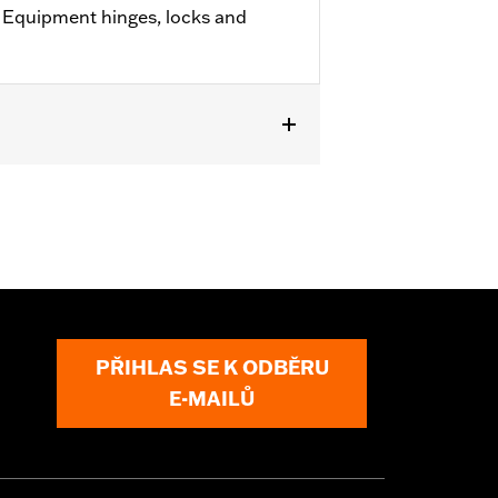
al Equipment hinges, locks and
 '26-later FLHXL, FLHXLSE, FLHXLSE
ag Speaker Kit P/N 76001291,
PŘIHLAS SE K ODBĚRU
E-MAILŮ