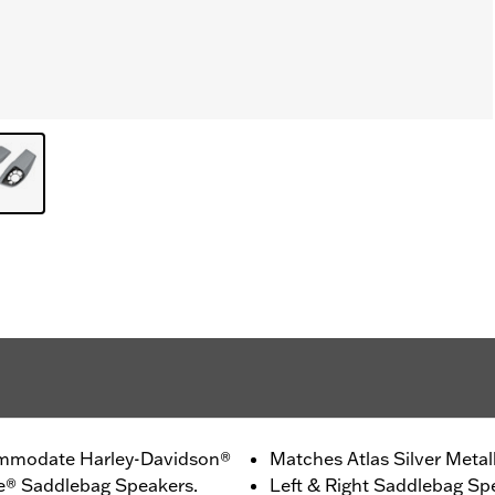
ommodate Harley-Davidson®
Matches Atlas Silver Metall
e® Saddlebag Speakers.
Left & Right Saddlebag Sp