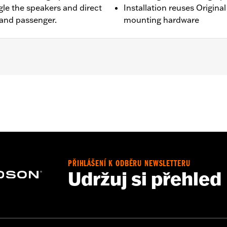
le the speakers and direct
Installation reuses Origin
 and passenger.
mounting hardware
'24-later FLHX, FLTRX, and FLTRXSTSE, '25-later FLHXU,
rley-Davidson Audio powered by Rockford Fosgate Saddleb
Kit
eaker Lids only
PŘIHLÁŠENÍ K ODBĚRU NEWSLETTERU
Udržuj si přehled