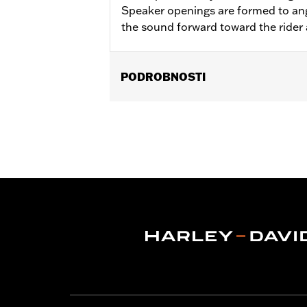
Speaker openings are formed to ang
the sound forward toward the rider
PODROBNOSTI
Fits ’23-later FLHXSE and FLTRXSE, 
and FLTRXL models equipped with Ha
76001292, or 76001299.
Sold Separately:
Saddlebag Speaker 
Sold In Units:
Pair
In the Box:
Left & Right Saddlebag Sp