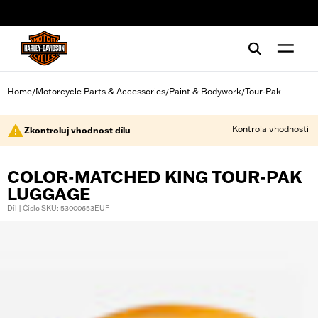
web accessibility
Home
Motorcycle Parts & Accessories
Paint & Bodywork
Tour-Pak
/
/
/
Kontrola vhodnosti
Zkontroluj vhodnost dílu
COLOR-MATCHED KING TOUR-PAK
LUGGAGE
Díl | Číslo SKU: 53000653EUF