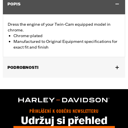
POPIS
Dress the engine of your Twin-Cam equipped model in
chrome.
Chrome-plated
Manufactured to Original Equipment specifications for
exact fit and finish
PODROBNOSTI
Fits '99-'05 Dyna®, '00-'06 Softail® and '99-'06 Touring models
Sold In Units:
Each
In the Box:
Transmission side cover only
WARRANTY:
1 year limited warranty – Go to
www.h-
d.com/warranty
for full details
PŘIHLÁŠENÍ K ODBĚRU NEWSLETTERU
NOTES:
Removing and installing engine covers may require
Udržuj si přehled
purchase of new gaskets. See dealer for information.