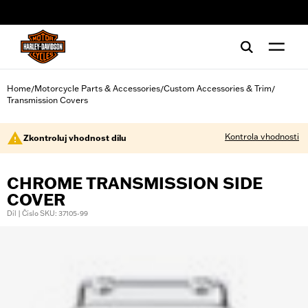
web accessibility
Home
Motorcycle Parts & Accessories
Custom Accessories & Trim
/
/
/
Transmission Covers
Kontrola vhodnosti
Zkontroluj vhodnost dílu
CHROME TRANSMISSION SIDE
COVER
Díl | Číslo SKU: 37105-99