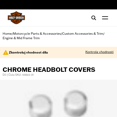
web accessibility
Home
Motorcycle Parts & Accessories
Custom Accessories & Trim
/
/
/
Engine & Mid Frame Trim
Kontrola vhodnosti
Zkontroluj vhodnost dílu
CHROME HEADBOLT COVERS
Díl | Číslo SKU: 43822-01