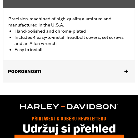
Precision-machined of high-quality aluminum and
manufactured in the U.S.A.
Hand-polished and chrome-plated
Includes 4 easy-to-install headbolt covers, set screws
and an Allen wrench
Easy to install
PODROBNOSTI
Fits '86-'22 XL, '08-'13 XR, '85-'99 Evolution® 1340 and '99-'17
Twin Cam models.
Installation Instructions
Sold In Units:
Pair
In the Box:
4 head bolt covers, 4 set screws and an allen wrench
PŘIHLÁŠENÍ K ODBĚRU NEWSLETTERU
WARRANTY:
1 year limited warranty – Go to
www.h-
Udržuj si přehled
d.com/warranty
for full details