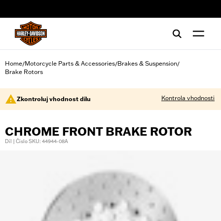
web accessibility
Home
Motorcycle Parts & Accessories
Brakes & Suspension
/
/
/
Brake Rotors
Kontrola vhodnosti
Zkontroluj vhodnost dílu
CHROME FRONT BRAKE ROTOR
Díl | Číslo SKU: 44944-08A