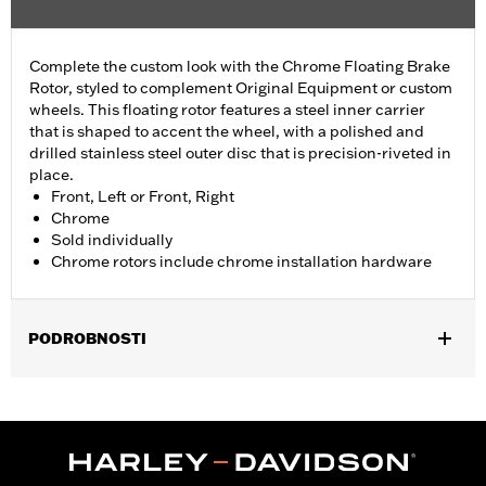
Complete the custom look with the Chrome Floating Brake
Rotor, styled to complement Original Equipment or custom
wheels. This floating rotor features a steel inner carrier
that is shaped to accent the wheel, with a polished and
drilled stainless steel outer disc that is precision-riveted in
place.
Front, Left or Front, Right
Chrome
Sold individually
Chrome rotors include chrome installation hardware
PODROBNOSTI
Fits '14-'22 XL, '06-'17 Dyna® (except FXDLS), '15-later Softail®
(except FXSE), '08-'25 Touring (except '23-later FLHXSE,
FLTRXSE, '24-later FLHX, FLTRX, '24 FLTRXSTSE and '25-later
FLHXU and FLTRXRRSE) and '09-later Trike models with
Original equipment or accessory wheel with 3.25" bolt circle